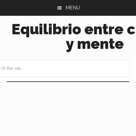
Saltar
Saltar
MENU
al
a
contenido
la
Equilibrio entre 
principal
barra
lateral
y mente
principal
h