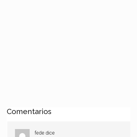
Interacciones
Comentarios
con
los
fede
dice