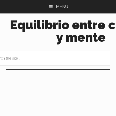
Saltar
Saltar
MENU
al
a
contenido
la
Equilibrio entre 
principal
barra
lateral
y mente
principal
h