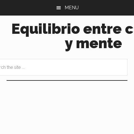
Saltar
Saltar
MENU
al
a
contenido
la
Equilibrio entre 
principal
barra
lateral
y mente
principal
h