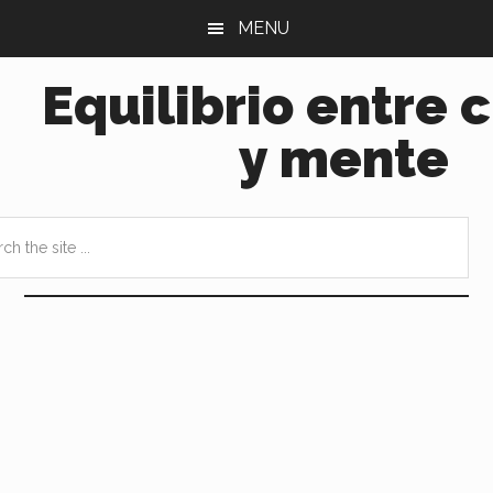
Saltar
Saltar
MENU
al
a
contenido
la
Equilibrio entre 
principal
barra
lateral
y mente
principal
h