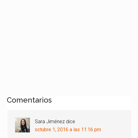
Interacciones
Comentarios
con
los
Sara Jiménez
dice
lectores
octubre 1, 2016 a las 11:16 pm